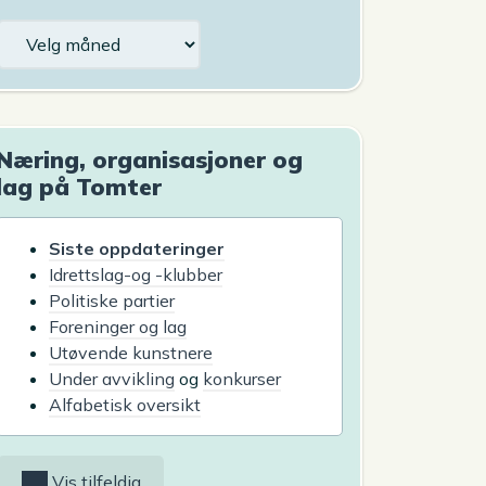
Arkiv
Næring, organisasjoner og
lag på Tomter
Siste oppdateringer
Idrettslag-og -klubber
Politiske partier
Foreninger og lag
Utøvende kunstnere
Under avvikling
og
konkurser
Alfabetisk oversikt
Vis tilfeldig