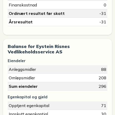
Finanskostnad
0
Ordinært resultat før skatt
-31
Årsresultat
-31
Balanse for Eystein Risnes
Vedlikeholdsservice AS
Eiendeler
Anleggsmidler
88
Omløpsmidler
208
Sum eiendeler
296
Egenkapital og gjeld
Opptjent egenkapital
71
Innskutt egenkaptial
30