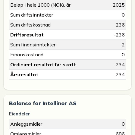
Beløp i hele 1000 (NOK), år
2025
Sum driftsinntekter
0
Sum driftskostnad
236
Driftsresultat
-236
Sum finansinntekter
2
Finanskostnad
0
Ordinært resultat før skatt
-234
Årsresultat
-234
Balanse for Intellinor AS
Eiendeler
Anleggsmidler
0
Omløpsmidler
686