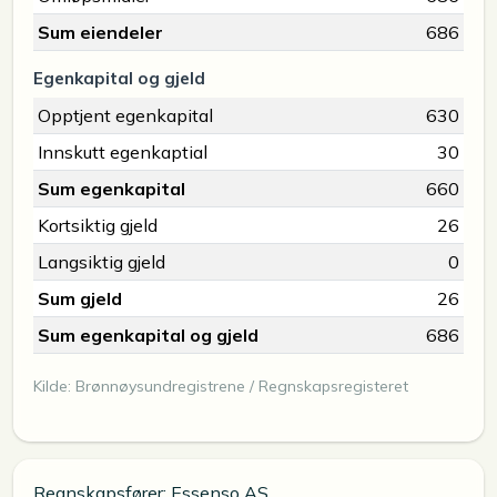
Sum eiendeler
686
Egenkapital og gjeld
Opptjent egenkapital
630
Innskutt egenkaptial
30
Sum egenkapital
660
Kortsiktig gjeld
26
Langsiktig gjeld
0
Sum gjeld
26
Sum egenkapital og gjeld
686
Kilde: Brønnøysundregistrene / Regnskapsregisteret
Regnskapsfører: Essenso AS