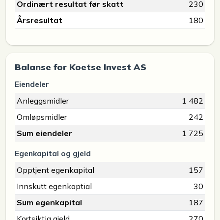
Ordinært resultat før skatt
230
Årsresultat
180
Balanse for Koetse Invest AS
Eiendeler
Anleggsmidler
1 482
Omløpsmidler
242
Sum eiendeler
1 725
Egenkapital og gjeld
Opptjent egenkapital
157
Innskutt egenkaptial
30
Sum egenkapital
187
Kortsiktig gjeld
270