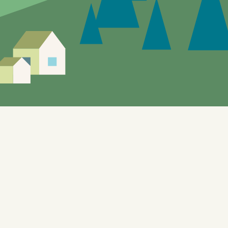
Siden er under utvikling, feil og mangler vil
forekomme.
Tomters "gule sider" gir mulighet til å utforske de
lokale tilbudene. Nettstedet, som også benyttes til
testformål knyttet til bl.a. automatisering og KI, er
bygget på WordPress og er designet for å dynamisk