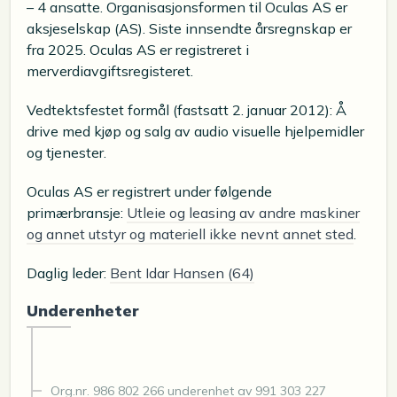
– 4 ansatte. Organisasjonsformen til Oculas AS er
aksjeselskap (AS). Siste innsendte årsregnskap er
fra 2025. Oculas AS er registreret i
merverdiavgiftsregisteret.
Vedtektsfestet formål (fastsatt 2. januar 2012): Å
drive med kjøp og salg av audio visuelle hjelpemidler
og tjenester.
Oculas AS er registrert under følgende
primærbransje:
Utleie og leasing av andre maskiner
og annet utstyr og materiell ikke nevnt annet sted
.
Daglig leder:
Bent Idar Hansen (64)
Underenheter
Org.nr. 986 802 266 underenhet av 991 303 227