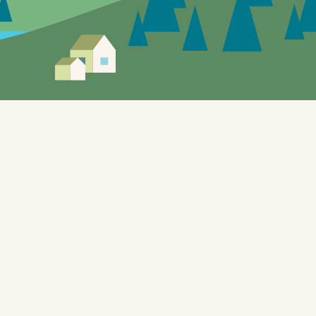
Siden er under utvikling, feil og mangler vil
forekomme.
Tomters "gule sider" gir mulighet til å utforske de
lokale tilbudene. Nettstedet, som også benyttes til
testformål knyttet til bl.a. automatisering og KI, er
bygget på WordPress og er designet for å dynamisk
samle inn data fra en rekke offentlig tilgjengelige
API-er (Application Programming Interfaces), som
gjør at forskjellige systemer kan kommunisere med