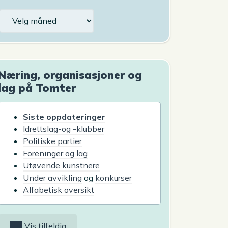
Arkiv
Næring, organisasjoner og
lag på Tomter
Siste oppdateringer
Idrettslag-og -klubber
Politiske partier
Foreninger og lag
Utøvende kunstnere
Under avvikling
og
konkurser
Alfabetisk oversikt
Vis tilfeldig