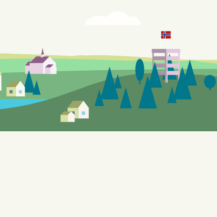
r vil forekomme.
utforske de lokale tilbudene. Nettstedet, som også benyttes til
ing og KI, er bygget på WordPress og er designet for å