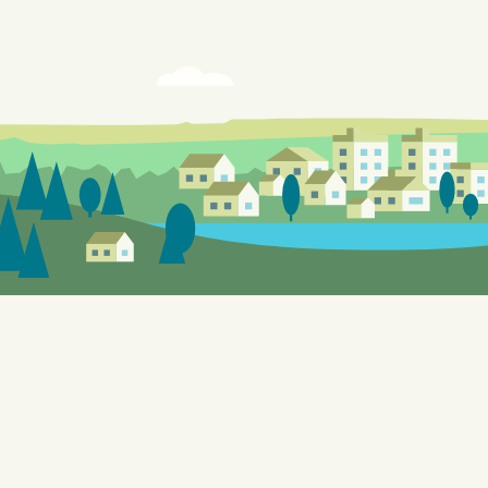
Siden er under utvikling, feil og mangle
Tomters "gule sider" gir mulighet til å 
testformål knyttet til bl.a. automatiser