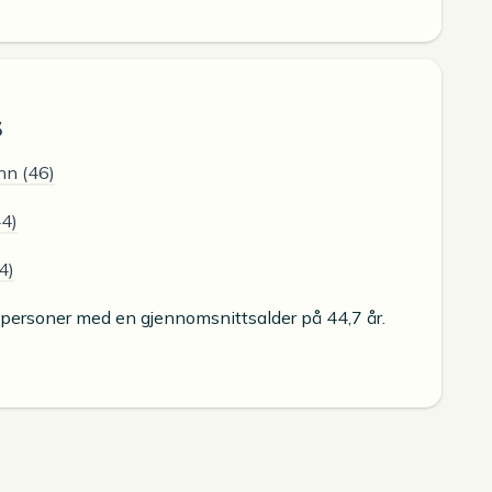
S
nn (46)
44)
4)
 personer med en gjennomsnittsalder på 44,7 år.