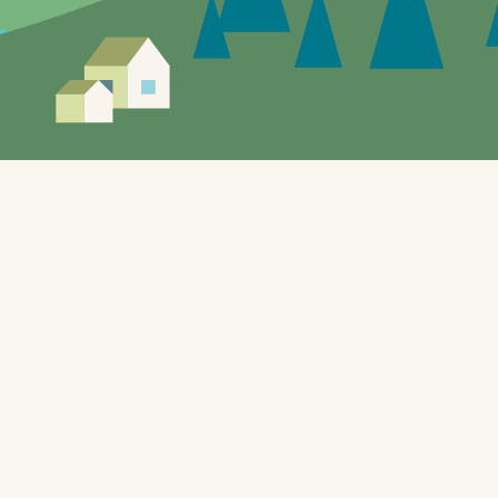
r vil forekomme.
utforske de lokale tilbudene. Nettstedet, som også benyttes til
ing og KI, er bygget på WordPress og er designet for å
ffentlig tilgjengelige API-er (Application Programming
systemer kan kommunisere med hverandre.