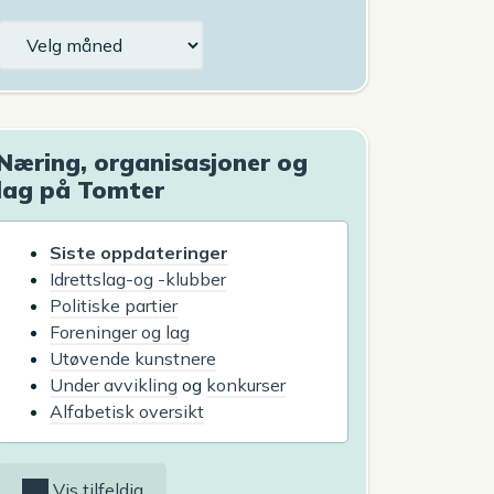
Arkiv
Næring, organisasjoner og
lag på Tomter
Siste oppdateringer
Idrettslag-og -klubber
Politiske partier
Foreninger og lag
Utøvende kunstnere
Under avvikling
og
konkurser
Alfabetisk oversikt
Vis tilfeldig