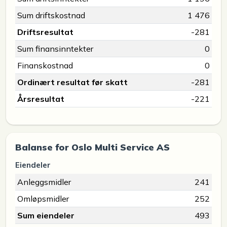
Sum driftskostnad
1 476
Driftsresultat
-281
Sum finansinntekter
0
Finanskostnad
0
Ordinært resultat før skatt
-281
Årsresultat
-221
Balanse for Oslo Multi Service AS
Eiendeler
Anleggsmidler
241
Omløpsmidler
252
Sum eiendeler
493